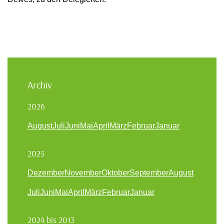
Archiv
2026
August
Juli
Juni
Mai
April
März
Februar
Januar
2025
Dezember
November
Oktober
September
August
Juli
Juni
Mai
April
März
Februar
Januar
2024 bis 2013