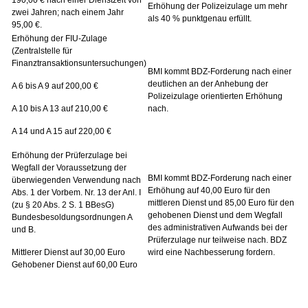
190,00 € nach einer Dienstzeit von
Erhöhung der Polizeizulage um mehr
zwei Jahren; nach einem Jahr
als 40 % punktgenau erfüllt.
95,00 €.
Erhöhung der FIU-Zulage
(Zentralstelle für
Finanztransaktionsuntersuchungen)
BMI kommt BDZ-Forderung nach einer
deutlichen an der Anhebung der
A 6 bis A 9 auf 200,00 €
Polizeizulage orientierten Erhöhung
A 10 bis A 13 auf 210,00 €
nach.
A 14 und A 15 auf 220,00 €
Erhöhung der Prüferzulage bei
Wegfall der Voraussetzung der
BMI kommt BDZ-Forderung nach einer
überwiegenden Verwendung nach
Erhöhung auf 40,00 Euro für den
Abs. 1 der Vorbem. Nr. 13 der Anl. I
mittleren Dienst und 85,00 Euro für den
(zu § 20 Abs. 2 S. 1 BBesG)
gehobenen Dienst und dem Wegfall
Bundesbesoldungsordnungen A
des administrativen Aufwands bei der
und B.
Prüferzulage nur teilweise nach. BDZ
Mittlerer Dienst auf 30,00 Euro
wird eine Nachbesserung fordern.
Gehobener Dienst auf 60,00 Euro