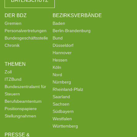
DATENSCHUTZ
DER BDZ
BEZIRKSVERBÄNDE
Gremien
Baden
Personalvertretungen
Berlin-Brandenburg
Bundesgeschäftsstelle
Bund
Chronik
Düsseldorf
Hannover
Hessen
THEMEN
Köln
Zoll
Nord
ITZBund
Nürnberg
Bundeszentralamt für
Rheinland-Pfalz
Steuern
Saarland
Berufsbeamtentum
Sachsen
Positionspapiere
Südbayern
Stellungnahmen
Westfalen
Württemberg
PRESSE &