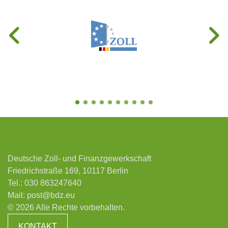
Deutsche Zoll- und Finanzgewerkschaft
Friedrichstraße 169, 10117 Berlin
Tel.:
030 863247640
Mail:
post@bdz.eu
© 2026 Alle Rechte vorbehalten.
KONTAKT