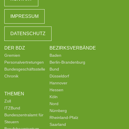
IMPRESSUM
DATENSCHUTZ
DER BDZ
BEZIRKSVERBÄNDE
Gremien
Baden
Personalvertretungen
Berlin-Brandenburg
Bundesgeschäftsstelle
Bund
Chronik
Düsseldorf
Hannover
Hessen
THEMEN
Köln
Zoll
Nord
ITZBund
Nürnberg
Bundeszentralamt für
Rheinland-Pfalz
Steuern
Saarland
Berufsbeamtentum