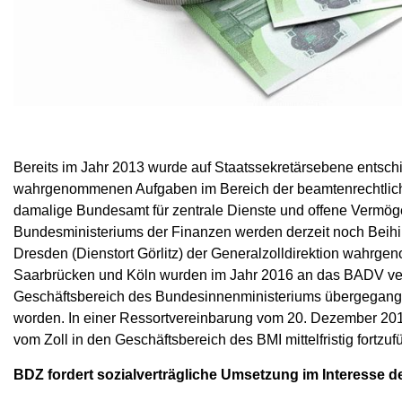
Bereits im Jahr 2013 wurde auf Staatssekretärsebene entsch
wahrgenommenen Aufgaben im Bereich der beamtenrechtliche
damalige Bundesamt für zentrale Dienste und offene Vermö
Bundesministeriums der Finanzen werden derzeit noch Beihi
Dresden (Dienstort Görlitz) der Generalzolldirektion wahrg
Saarbrücken und Köln wurden im Jahr 2016 an das BADV verl
Geschäftsbereich des Bundesinnenministeriums übergegange
worden. In einer Ressortvereinbarung vom 20. Dezember 2016
vom Zoll in den Geschäftsbereich des BMI mittelfristig fortzuf
BDZ fordert sozialverträgliche Umsetzung im Interesse d