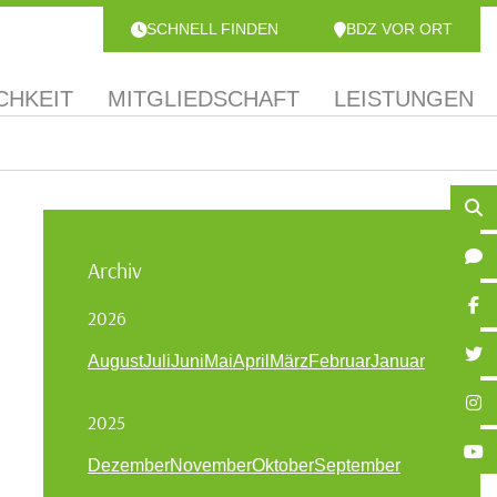
SCHNELL FINDEN
BDZ VOR ORT
CHKEIT
MITGLIEDSCHAFT
LEISTUNGEN
Archiv
2026
August
Juli
Juni
Mai
April
März
Februar
Januar
2025
Dezember
November
Oktober
September