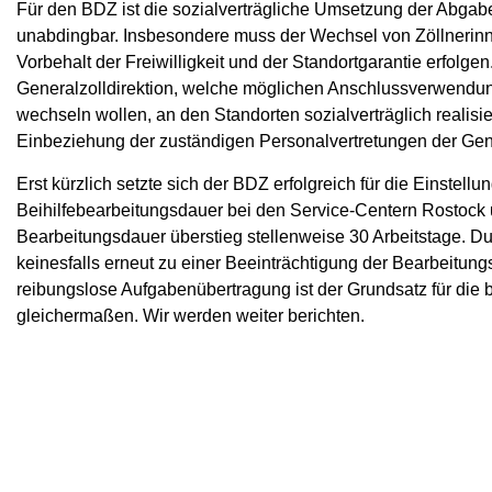
Für den BDZ ist die sozialverträgliche Umsetzung der Abgabe
unabdingbar. Insbesondere muss der Wechsel von Zöllnerin
Vorbehalt der Freiwilligkeit und der Standortgarantie erfolge
Generalzolldirektion, welche möglichen Anschlussverwendun
wechseln wollen, an den Standorten sozialverträglich realisi
Einbeziehung der zuständigen Personalvertretungen der Gene
Erst kürzlich setzte sich der BDZ erfolgreich für die Einstel
Beihilfebearbeitungsdauer bei den Service-Centern Rostock u
Bearbeitungsdauer überstieg stellenweise 30 Arbeitstage. D
keinesfalls erneut zu einer Beeinträchtigung der Bearbeitung
reibungslose Aufgabenübertragung ist der Grundsatz für die b
gleichermaßen. Wir werden weiter berichten.