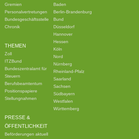
Gremien
Baden
Personalvertretungen
Berlin-Brandenburg
Bundesgeschäftsstelle
Bund
Chronik
Düsseldorf
Hannover
Hessen
THEMEN
Köln
Zoll
Nord
ITZBund
Nürnberg
Bundeszentralamt für
Rheinland-Pfalz
Steuern
Saarland
Berufsbeamtentum
Sachsen
Positionspapiere
Südbayern
Stellungnahmen
Westfalen
Württemberg
PRESSE &
ÖFFENTLICHKEIT
Beförderungen aktuell