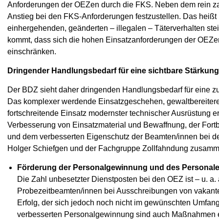
Anforderungen der OEZen durch die FKS. Neben dem rein zah
Anstieg bei den FKS-Anforderungen festzustellen. Das heiß
einhergehenden, geänderten – illegalen – Täterverhalten stei
kommt, dass sich die hohen Einsatzanforderungen der OEZen
einschränken.
Dringender Handlungsbedarf für eine sichtbare Stärkun
Der BDZ sieht daher dringenden Handlungsbedarf für eine zu
Das komplexer werdende Einsatzgeschehen, gewaltbereitere 
fortschreitende Einsatz modernster technischer Ausrüstung 
Verbesserung von Einsatzmaterial und Bewaffnung, der Fort
und dem verbesserten Eigenschutz der Beamten/innen bei 
Holger Schiefgen und der Fachgruppe Zollfahndung zusamme
Förderung der Personalgewinnung und des Personale
Die Zahl unbesetzter Dienstposten bei den OEZ ist – u. a
Probezeitbeamten/innen bei Ausschreibungen von vakanten 
Erfolg, der sich jedoch noch nicht im gewünschten Umf
verbesserten Personalgewinnung sind auch Maßnahmen erf