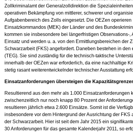
Zollkriminalamt der Generalzolldirektion die Spezialeinheit
operativen Bekämpfung von mittlerer, schwerer und organisie
Aufgabenbereich des Zolls eingesetzt. Die OEZen operiere
Einsatzkommandos (MEK) der Länder und des Bundeskriminal
kommen sie insbesondere bei längerfristigen Observations
Einsatz und werden u. a. von den Ermittlungsbereichen der
Schwarzarbeit (FKS) angefordert. Daneben bestehen in de
(TEG). Sie sind zuständig für die technisch-taktische Unter
innerhalb der OEZen war erforderlich, da eine nachhaltige K
stetig rasant weiterentwickelnder technischer Ausstattung erfo
Einsatzanforderungen übersteigen die Kapazitätsgrenz
Resultierend aus den mehr als 1.000 Einsatzanforderungen
zwischenzeitlich nur noch knapp 80 Prozent der Anforderu
resultieren jährlich etwa 2.600 Einsätze. Somit ist die Verf
insbesondere vor dem Hintergrund der Ausrichtung der FKS 
der Schwarzarbeit. Hier ist seit dem Jahr 2015 ein signifika
30 Anforderungen für das gesamte Kalenderjahr 2011, so erfo