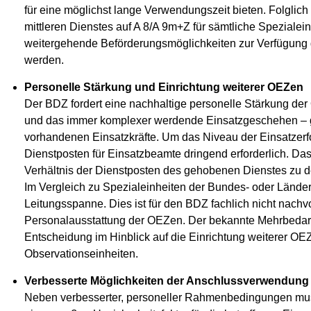
für eine möglichst lange Verwendungszeit bieten. Folglic
mittleren Dienstes auf A 8/A 9m+Z für sämtliche Speziale
weitergehende Beförderungsmöglichkeiten zur Verfügung 
werden.
Personelle Stärkung und Einrichtung weiterer OEZen
Der BDZ fordert eine nachhaltige personelle Stärkung de
und das immer komplexer werdende Einsatzgeschehen – ge
vorhandenen Einsatzkräfte. Um das Niveau der Einsatzerf
Dienstposten für Einsatzbeamte dringend erforderlich. D
Verhältnis der Dienstposten des gehobenen Dienstes zu den
Im Vergleich zu Spezialeinheiten der Bundes- oder Lände
Leitungsspanne. Dies ist für den BDZ fachlich nicht nachv
Personalausstattung der OEZen. Der bekannte Mehrbedarf 
Entscheidung im Hinblick auf die Einrichtung weiterer OEZ
Observationseinheiten.
Verbesserte Möglichkeiten der Anschlussverwendung f
Neben verbesserter, personeller Rahmenbedingungen mus