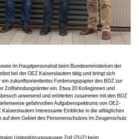
sowie im Hauptpersonalrat beim Bundesministerium der
selbst bei der OEZ Kaiserslautern tätig und bringt sich
 ein zukunftsorientiertes Forderungspapier des BDZ zur
er Zollfahndungsämter ein. Etwa 20 Kolleginnen und
onsbesuch anwesend und erörterten zusammen mit den BDZ
stellenweise gefahrvollen Aufgabenspektrums von OEZ-
iserslautern interessante Einblicke in die alltäglichen
ch auf dem Gebiet des Personenschutzes im Zeugenschutz
tralen Unterstützungsgruppe Zoll (ZUZ) beim