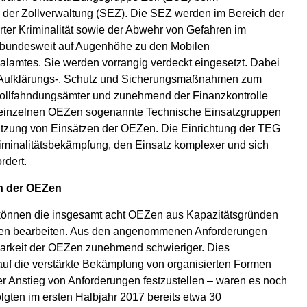
en der Zollverwaltung (SEZ). Die SEZ werden im Bereich der
rter Kriminalität sowie der Abwehr von Gefahren im
n bundesweit auf Augenhöhe zu den Mobilen
amtes. Sie werden vorrangig verdeckt eingesetzt. Dabei
-, Aufklärungs-, Schutz und Sicherungsmaßnahmen zum
 Zollfahndungsämter und zunehmend der Finanzkontrolle
n einzelnen OEZen sogenannte Technische Einsatzgruppen
stützung von Einsätzen der OEZen. Die Einrichtung der TEG
riminalitätsbekämpfung, den Einsatz komplexer und sich
rdert.
en der OEZen
 können die insgesamt acht OEZen aus Kapazitätsgründen
ngen bearbeiten. Aus den angenommenen Anforderungen
ügbarkeit der OEZen zunehmend schwieriger. Dies
auf die verstärkte Bekämpfung von organisierten Formen
nter Anstieg von Anforderungen festzustellen – waren es noch
lgten im ersten Halbjahr 2017 bereits etwa 30