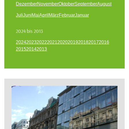
Dezember
November
Oktober
September
August
Juli
Juni
Mai
April
März
Februar
Januar
2024 bis 2013
2024
2023
2022
2021
2020
2019
2018
2017
2016
2015
2014
2013