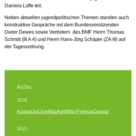
Daniela Lüffe teil.
Neben aktuellen jugendpolitischen Themen standen auch
konstruktive Gespräche mit dem Bundesvorsitzenden
Dieter Dewes sowie Vertretern des BMF Herrn Thomas
Schmitt (III A 4) und Herrn Hans-Jörg Schäper (ZA III) auf
der Tagesordnung.
Archiv
2026
August
Juli
Juni
Mai
April
März
Februar
Januar
2025