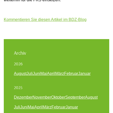
Kommentieren Sie diesen Artikel im BDZ-Blog
Archiv
2026
August
Juli
Juni
Mai
April
März
Februar
Januar
2025
Dezember
November
Oktober
September
August
Juli
Juni
Mai
April
März
Februar
Januar