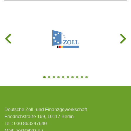
Deutsche Zoll- und Finanzgewerkschaft
Friedrichstraße 169, 10117 Berlin
Tel.:
030 863247640
Mail:
post@bdz.eu