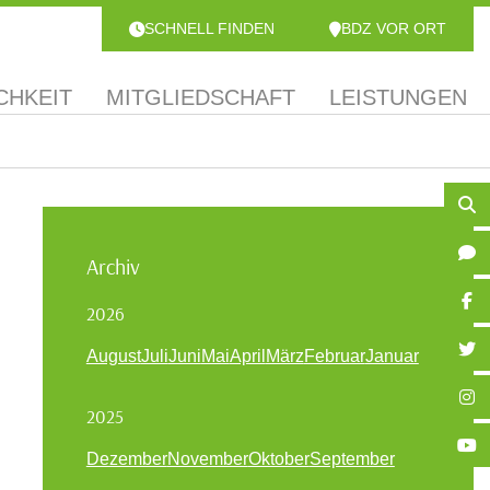
SCHNELL FINDEN
BDZ VOR ORT
CHKEIT
MITGLIEDSCHAFT
LEISTUNGEN
Archiv
2026
August
Juli
Juni
Mai
April
März
Februar
Januar
2025
Dezember
November
Oktober
September