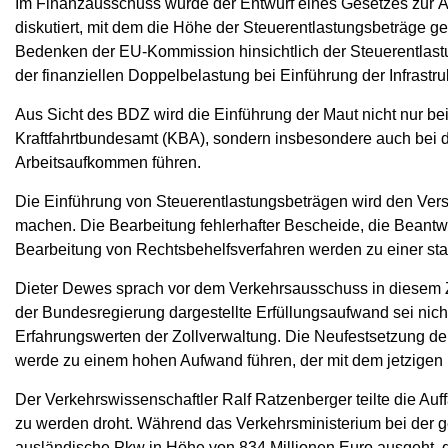
Im Finanzausschuss wurde der Entwurf eines Gesetzes zur 
diskutiert, mit dem die Höhe der Steuerentlastungsbeträge g
Bedenken der EU-Kommission hinsichtlich der Steuerentlast
der finanziellen Doppelbelastung bei Einführung der Infrast
Aus Sicht des BDZ wird die Einführung der Maut nicht nur 
Kraftfahrtbundesamt (KBA), sondern insbesondere auch bei d
Arbeitsaufkommen führen.
Die Einführung von Steuerentlastungsbeträgen wird den Vers
machen. Die Bearbeitung fehlerhafter Bescheide, die Beant
Bearbeitung von Rechtsbehelfsverfahren werden zu einer star
Dieter Dewes sprach vor dem Verkehrsausschuss in diese
der Bundesregierung dargestellte Erfüllungsaufwand sei nicht
Erfahrungswerten der Zollverwaltung. Die Neufestsetzung der 
werde zu einem hohen Aufwand führen, der mit dem jetzigen 
Der Verkehrswissenschaftler Ralf Ratzenberger teilte die Au
zu werden droht. Während das Verkehrsministerium bei der 
ausländische Pkw in Höhe von 834 Millionen Euro ausgeht, 