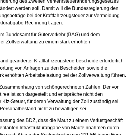
Änderung des Zweiten Verkehrsteueränderungsgesetzes
eändert werden soll. Damit will die Bundesregierung den
ungsbeträge bei der Kraftfahrzeugsteuer zur Vermeidung
rukturabgabe Rechnung tragen.
beim Bundesamt für Güterverkehr (BAG) und dem
er Zollverwaltung zu einem stark erhöhten
and geänderter Kraftfahrzeugsteuerbescheide erforderlich
wortung von Anfragen zu den Bescheiden sowie die
k erhöhten Arbeitsbelastung bei der Zollverwaltung führen.
m Zusammenhang von schöngerechneten Zahlen. Der von
 realistisch dargestellt und entspräche nicht den
Kfz-Steuer, für deren Verwaltung der Zoll zuständig sei,
Personalbestand nicht zu bewältigen sei.
ffassung des BDZ, dass die Maut zu einem Verlustgeschäft
geplanten Infrastrukturabgabe von Mauteinnahmen durch
die nach Abzug der Systemkosten von 211 Millionen Euro