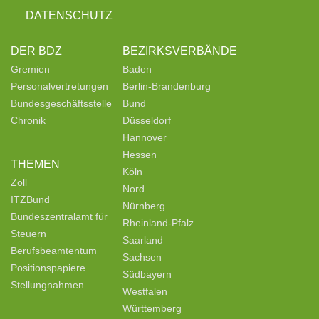
DATENSCHUTZ
DER BDZ
BEZIRKSVERBÄNDE
Gremien
Baden
Personalvertretungen
Berlin-Brandenburg
Bundesgeschäftsstelle
Bund
Chronik
Düsseldorf
Hannover
Hessen
THEMEN
Köln
Zoll
Nord
ITZBund
Nürnberg
Bundeszentralamt für
Rheinland-Pfalz
Steuern
Saarland
Berufsbeamtentum
Sachsen
Positionspapiere
Südbayern
Stellungnahmen
Westfalen
Württemberg