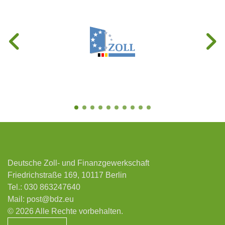
Deutsche Zoll- und Finanzgewerkschaft
Friedrichstraße 169, 10117 Berlin
Tel.:
030 863247640
Mail:
post@bdz.eu
© 2026 Alle Rechte vorbehalten.