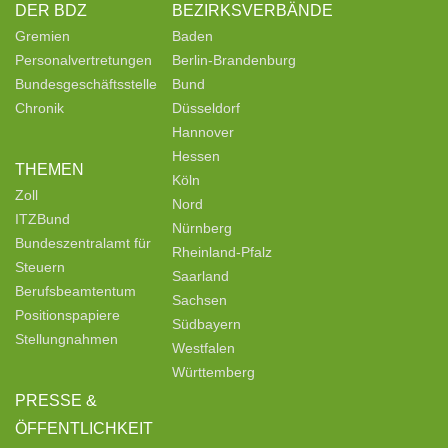
DER BDZ
BEZIRKSVERBÄNDE
Gremien
Baden
Personalvertretungen
Berlin-Brandenburg
Bundesgeschäftsstelle
Bund
Chronik
Düsseldorf
Hannover
Hessen
THEMEN
Köln
Zoll
Nord
ITZBund
Nürnberg
Bundeszentralamt für
Rheinland-Pfalz
Steuern
Saarland
Berufsbeamtentum
Sachsen
Positionspapiere
Südbayern
Stellungnahmen
Westfalen
Württemberg
PRESSE &
ÖFFENTLICHKEIT