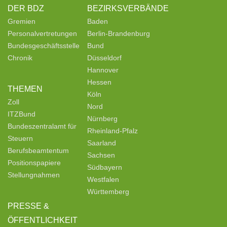
DER BDZ
BEZIRKSVERBÄNDE
Gremien
Baden
Personalvertretungen
Berlin-Brandenburg
Bundesgeschäftsstelle
Bund
Chronik
Düsseldorf
Hannover
Hessen
THEMEN
Köln
Zoll
Nord
ITZBund
Nürnberg
Bundeszentralamt für
Rheinland-Pfalz
Steuern
Saarland
Berufsbeamtentum
Sachsen
Positionspapiere
Südbayern
Stellungnahmen
Westfalen
Württemberg
PRESSE &
ÖFFENTLICHKEIT