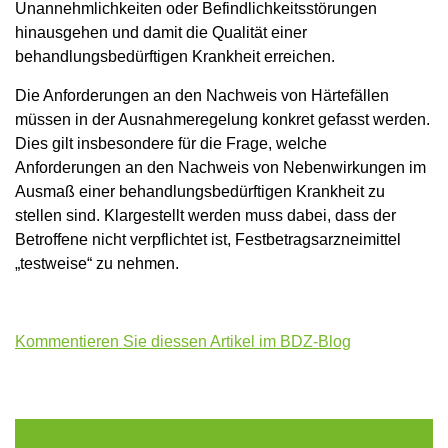
Unannehmlichkeiten oder Befindlichkeitsstörungen
hinausgehen und damit die Qualität einer
behandlungsbedürftigen Krankheit erreichen.
Die Anforderungen an den Nachweis von Härtefällen
müssen in der Ausnahmeregelung konkret gefasst werden.
Dies gilt insbesondere für die Frage, welche
Anforderungen an den Nachweis von Nebenwirkungen im
Ausmaß einer behandlungsbedürftigen Krankheit zu
stellen sind. Klargestellt werden muss dabei, dass der
Betroffene nicht verpflichtet ist, Festbetragsarzneimittel
„testweise“ zu nehmen.
Kommentieren Sie diessen Artikel im BDZ-Blog