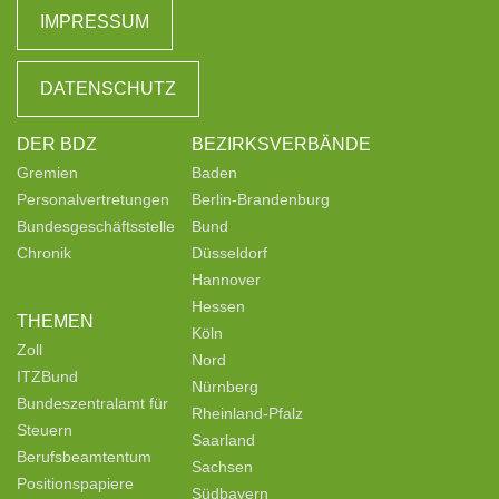
IMPRESSUM
DATENSCHUTZ
DER BDZ
BEZIRKSVERBÄNDE
Gremien
Baden
Personalvertretungen
Berlin-Brandenburg
Bundesgeschäftsstelle
Bund
Chronik
Düsseldorf
Hannover
Hessen
THEMEN
Köln
Zoll
Nord
ITZBund
Nürnberg
Bundeszentralamt für
Rheinland-Pfalz
Steuern
Saarland
Berufsbeamtentum
Sachsen
Positionspapiere
Südbayern