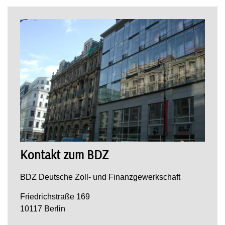
Kontakt zum BDZ
BDZ Deutsche Zoll- und Finanzgewerkschaft
Friedrichstraße 169
10117 Berlin