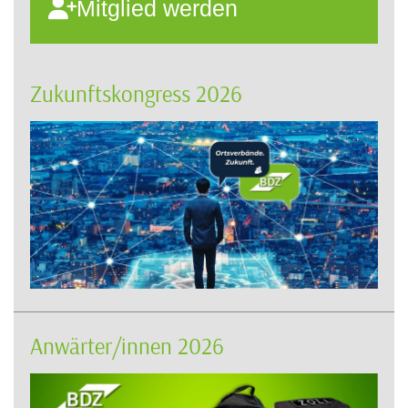
Mitglied werden
Zukunftskongress 2026
Anwärter/innen 2026