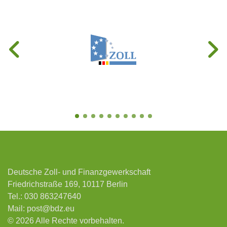
Deutsche Zoll- und Finanzgewerkschaft
Friedrichstraße 169, 10117 Berlin
Tel.:
030 863247640
Mail:
post@bdz.eu
© 2026 Alle Rechte vorbehalten.