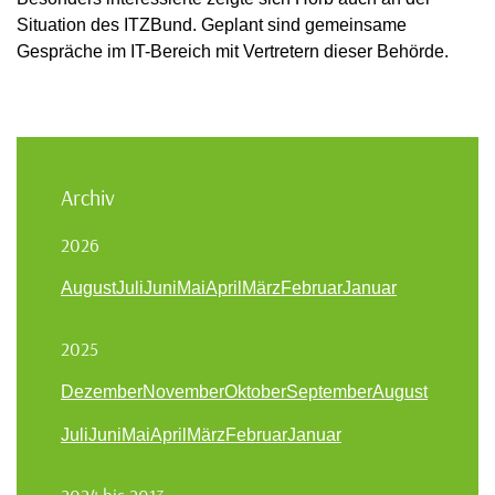
Situation des ITZBund. Geplant sind gemeinsame
Gespräche im IT-Bereich mit Vertretern dieser Behörde.
Archiv
2026
August
Juli
Juni
Mai
April
März
Februar
Januar
2025
Dezember
November
Oktober
September
August
Juli
Juni
Mai
April
März
Februar
Januar