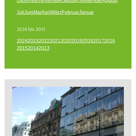
Dezember
November
Oktober
September
August
Juli
Juni
Mai
April
März
Februar
Januar
2024 bis 2013
2024
2023
2022
2021
2020
2019
2018
2017
2016
2015
2014
2013