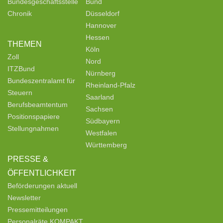
Bundesgeschäftsstelle
Bund
Chronik
Düsseldorf
Hannover
Hessen
THEMEN
Köln
Zoll
Nord
ITZBund
Nürnberg
Bundeszentralamt für
Rheinland-Pfalz
Steuern
Saarland
Berufsbeamtentum
Sachsen
Positionspapiere
Südbayern
Stellungnahmen
Westfalen
Württemberg
PRESSE &
ÖFFENTLICHKEIT
Beförderungen aktuell
Newsletter
Pressemitteilungen
Personalräte KOMPAKT