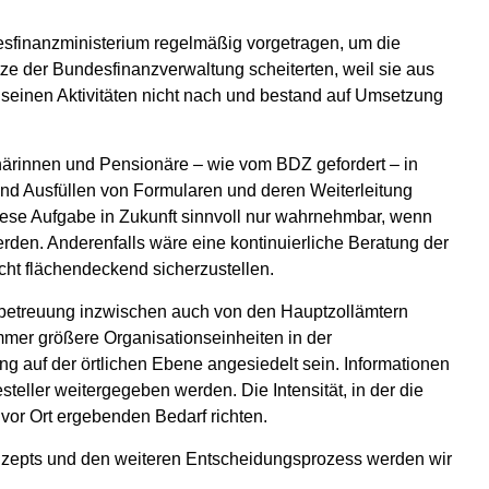
desfinanzministerium regelmäßig vorgetragen, um die
ze der Bundesfinanzverwaltung scheiterten, weil sie aus
 seinen Aktivitäten nicht nach und bestand auf Umsetzung
rinnen und Pensionäre – wie vom BDZ gefordert – in
und Ausfüllen von Formularen und deren Weiterleitung
 diese Aufgabe in Zukunft sinnvoll nur wahrnehmbar, wenn
rden. Anderenfalls wäre eine kontinuierliche Beratung der
ht flächendeckend sicherzustellen.
nbetreuung inzwischen auch von den Hauptzollämtern
mer größere Organisationseinheiten in der
g auf der örtlichen Ebene angesiedelt sein. Informationen
esteller weitergegeben werden. Die Intensität, in der die
or Ort ergebenden Bedarf richten.
epts und den weiteren Entscheidungsprozess werden wir