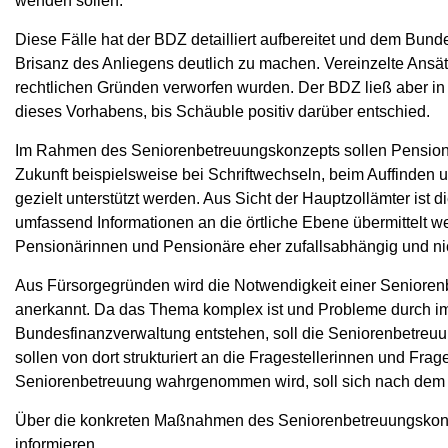
wenden sollen.
Diese Fälle hat der BDZ detailliert aufbereitet und dem Bun
Brisanz des Anliegens deutlich zu machen. Vereinzelte Ansät
rechtlichen Gründen verworfen wurden. Der BDZ ließ aber in
dieses Vorhabens, bis Schäuble positiv darüber entschied.
Im Rahmen des Seniorenbetreuungskonzepts sollen Pensionä
Zukunft beispielsweise bei Schriftwechseln, beim Auffinden 
gezielt unterstützt werden. Aus Sicht der Hauptzollämter ist
umfassend Informationen an die örtliche Ebene übermittelt we
Pensionärinnen und Pensionäre eher zufallsabhängig und nic
Aus Fürsorgegründen wird die Notwendigkeit einer Seniore
anerkannt. Da das Thema komplex ist und Probleme durch im
Bundesfinanzverwaltung entstehen, soll die Seniorenbetreuun
sollen von dort strukturiert an die Fragestellerinnen und Frag
Seniorenbetreuung wahrgenommen wird, soll sich nach dem v
Über die konkreten Maßnahmen des Seniorenbetreuungskonz
informieren.