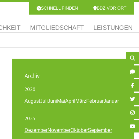
SCHNELL FINDEN
BDZ VOR ORT
CHKEIT
MITGLIEDSCHAFT
LEISTUNGEN
Archiv
2026
August
Juli
Juni
Mai
April
März
Februar
Januar
2025
Dezember
November
Oktober
September