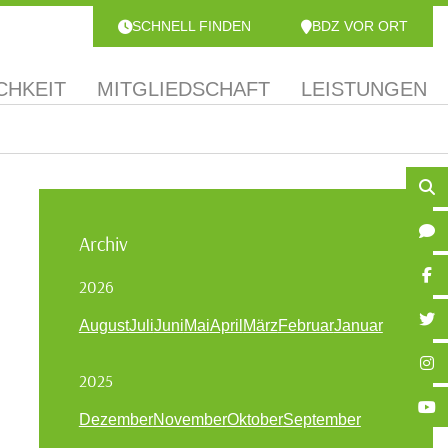
SCHNELL FINDEN
BDZ VOR ORT
CHKEIT
MITGLIEDSCHAFT
LEISTUNGEN
Archiv
2026
August
Juli
Juni
Mai
April
März
Februar
Januar
2025
Dezember
November
Oktober
September