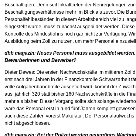
Beschäftigten. Denn seit Inkrafttreten der Neuregelungen zum 
Beschäftigungsverhältnisse mehr im Blick als zuvor. Die B
Personalfehlbeständen in diesem Arbeitsbereich viel zu lang
eingestellt wurde, muss zunächst ausgebildet werden. Diese 
Kontrolle des Mindestlohns noch gar nicht zur Verfügung. Wir
Ausbildung beim Zoll zu nutzen, um mehr Personal einzustel
dbb magazin: Neues Personal muss ausgebildet werden. Da
Bewerberinnen und Bewerber?
Dieter Dewes: Die ersten Nachwuchskräfte im mittleren Zoll
erst nach drei Jahren in der Finanzkontrolle Schwarzarbeit t
volle Aufgabenbandbreite ausgefüllt wird, kommt der Zuwach
aus, jährlich 320 statt bisher 160 Nachwuchskräfte in die Fi
mehr als bisher. Dieser Vorgang sollte sich solange wiederho
wäre das Personal erst in rund fünf Jahren komplett gewesen.
auch diese Zahlen vorerst Makulatur. Der Personalaufwuchs i
nicht abgeschlossen.
dbb magazin: Bei der Polizei werden neuerdings Wachpoliz