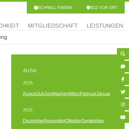
SCHNELL FINDEN
BDZ VOR ORT
CHKEIT
MITGLIEDSCHAFT
LEISTUNGEN
ung
Archiv
2026
August
Juli
Juni
Mai
April
März
Februar
Januar
2025
Dezember
November
Oktober
September