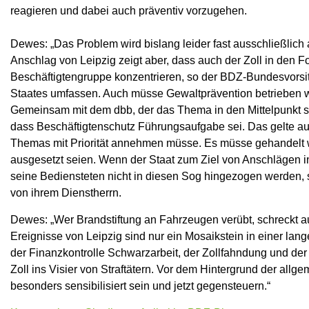
reagieren und dabei auch präventiv vorzugehen.
Dewes: „Das Problem wird bislang leider fast ausschließlich 
Anschlag von Leipzig zeigt aber, dass auch der Zoll in den Fok
Beschäftigtengruppe konzentrieren, so der BDZ-Bundesvors
Staates umfassen. Auch müsse Gewaltprävention betrieben w
Gemeinsam mit dem dbb, der das Thema in den Mittelpunkt se
dass Beschäftigtenschutz Führungsaufgabe sei. Das gelte auc
Themas mit Priorität annehmen müsse. Es müsse gehandelt 
ausgesetzt seien. Wenn der Staat zum Ziel von Anschlägen in 
seine Bediensteten nicht in diesen Sog hingezogen werden
von ihrem Dienstherrn.
Dewes: „Wer Brandstiftung an Fahrzeugen verübt, schreckt au
Ereignisse von Leipzig sind nur ein Mosaikstein in einer la
der Finanzkontrolle Schwarzarbeit, der Zollfahndung und der
Zoll ins Visier von Straftätern. Vor dem Hintergrund der all
besonders sensibilisiert sein und jetzt gegensteuern.“