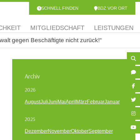
SCHNELL FINDEN
BDZ VOR ORT
CHKEIT
MITGLIEDSCHAFT
LEISTUNGEN
walt gegen Beschäftigte nicht zurück!“
Archiv
2026
August
Juli
Juni
Mai
April
März
Februar
Januar
2025
Dezember
November
Oktober
September