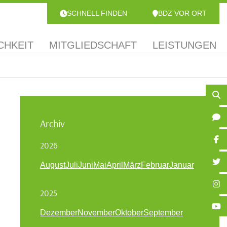
SCHNELL FINDEN
BDZ VOR ORT
CHKEIT
MITGLIEDSCHAFT
LEISTUNGEN
Archiv
2026
August
Juli
Juni
Mai
April
März
Februar
Januar
2025
Dezember
November
Oktober
September