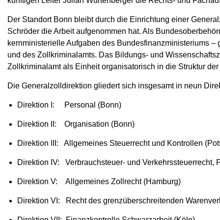
künftigen Leiter Julian Würtenberger die Rechts- und Fachaufs
Der Standort Bonn bleibt durch die Einrichtung einer General
Schröder die Arbeit aufgenommen hat. Als Bundesoberbehörde
kernministerielle Aufgaben des Bundesfinanzministeriums – 
und des Zollkriminalamts. Das Bildungs- und Wissenschafts
Zollkriminalamt als Einheit organisatorisch in die Struktur der
Die Generalzolldirektion gliedert sich insgesamt in neun Dire
Direktion I: Personal (Bonn)
Direktion II: Organisation (Bonn)
Direktion III: Allgemeines Steuerrecht und Kontrollen (Po
Direktion IV: Verbrauchsteuer- und Verkehrssteuerrecht, 
Direktion V: Allgemeines Zollrecht (Hamburg)
Direktion VI: Recht des grenzüberschreitenden Warenver
Direktion VII: Finanzkontrolle Schwarzarbeit (Köln)