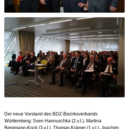
Der neue Vorstand des BDZ-Bezirksverbands
Württemberg: Sven Hannuschka (2.v.l.), Martina
Bergmann-Kock (3.v.l.), Thomas Krämer (1.v.l.), Joachim