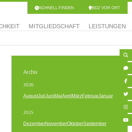
SCHNELL FINDEN
BDZ VOR ORT
CHKEIT
MITGLIEDSCHAFT
LEISTUNGEN
Archiv
2026
August
Juli
Juni
Mai
April
März
Februar
Januar
2025
Dezember
November
Oktober
September