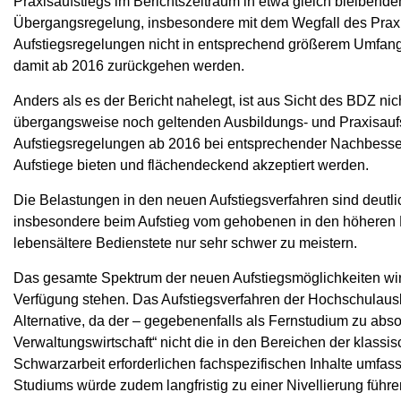
Praxisaufstiegs im Berichtszeitraum in etwa gleich bleibe
Übergangsregelung, insbesondere mit dem Wegfall des Praxis
Aufstiegsregelungen nicht in entsprechend größerem Umfang
damit ab 2016 zurückgehen werden.
Anders als es der Bericht nahelegt, ist aus Sicht des BDZ n
übergangsweise noch geltenden Ausbildungs- und Praxisaufs
Aufstiegsregelungen ab 2016 bei entsprechender Nachbesse
Aufstiege bieten und flächendeckend akzeptiert werden.
Die Belastungen in den neuen Aufstiegsverfahren sind deutlic
insbesondere beim Aufstieg vom gehobenen in den höheren D
lebensältere Bedienstete nur sehr schwer zu meistern.
Das gesamte Spektrum der neuen Aufstiegsmöglichkeiten wird 
Verfügung stehen. Das Aufstiegsverfahren der Hochschulausbi
Alternative, da der – gegebenenfalls als Fernstudium zu abs
Verwaltungswirtschaft“ nicht die in den Bereichen der klassi
Schwarzarbeit erforderlichen fachspezifischen Inhalte umfass
Studiums würde zudem langfristig zu einer Nivellierung füh