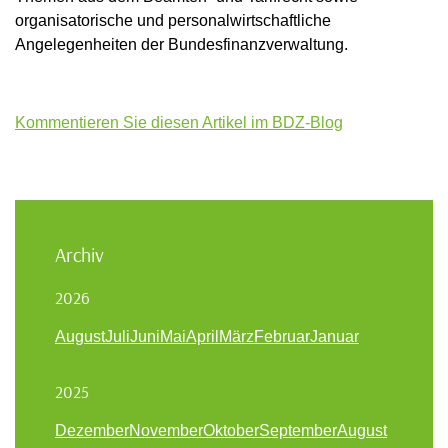
organisatorische und personalwirtschaftliche
Angelegenheiten der Bundesfinanzverwaltung.
Kommentieren Sie diesen Artikel im BDZ-Blog
Archiv
2026
August
Juli
Juni
Mai
April
März
Februar
Januar
2025
Dezember
November
Oktober
September
August