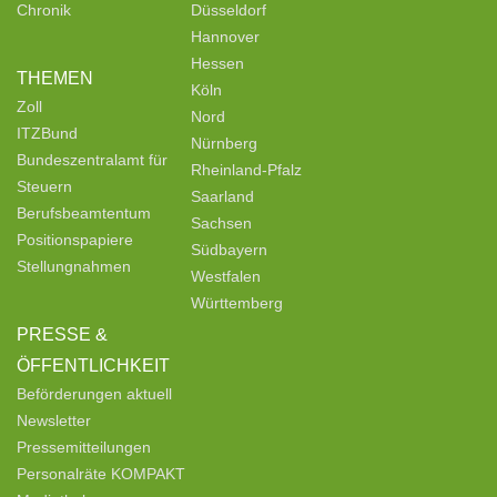
Chronik
Düsseldorf
Hannover
Hessen
THEMEN
Köln
Zoll
Nord
ITZBund
Nürnberg
Bundeszentralamt für
Rheinland-Pfalz
Steuern
Saarland
Berufsbeamtentum
Sachsen
Positionspapiere
Südbayern
Stellungnahmen
Westfalen
Württemberg
PRESSE &
ÖFFENTLICHKEIT
Beförderungen aktuell
Newsletter
Pressemitteilungen
Personalräte KOMPAKT