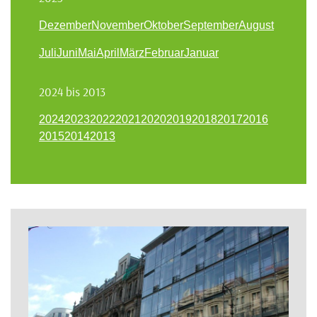
Dezember
November
Oktober
September
August
Juli
Juni
Mai
April
März
Februar
Januar
2024 bis 2013
2024
2023
2022
2021
2020
2019
2018
2017
2016
2015
2014
2013