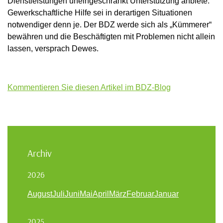
Dienstleistungen uneingeschränkt Unterstützung anbiete.
Gewerkschaftliche Hilfe sei in derartigen Situationen
notwendiger denn je. Der BDZ werde sich als „Kümmerer“
bewähren und die Beschäftigten mit Problemen nicht allein
lassen, versprach Dewes.
Kommentieren Sie diesen Artikel im BDZ-Blog
Archiv
2026
August
Juli
Juni
Mai
April
März
Februar
Januar
2025