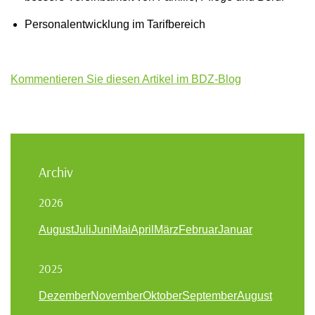
Personalentwicklung im Tarifbereich
Kommentieren Sie diesen Artikel im BDZ-Blog
Archiv
2026
August
Juli
Juni
Mai
April
März
Februar
Januar
2025
Dezember
November
Oktober
September
August