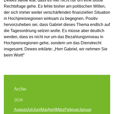
Dewes stellte klar, dass es hier nicht nur um eine bloße
Rechtsfrage gehe. Es fehle bisher am politischen Willen,
der sich immer weiter verschärfenden finanziellen Situation
in Hochpreisregionen wirksam zu begegnen. Positiv
hervorzuheben sei, dass Gabriel dieses Thema endlich auf
die Tagesordnung setzen wolle. Es müsse aber deutlich
werden, dass es nicht nur um das Bezahlungsniveau in
Hochpreisregionen gehe, sondern um das Dienstrecht
insgesamt. Dewes erklärte: „Herr Gabriel, wir nehmen Sie
beim Wort!“
Archiv
2026
August
Juli
Juni
Mai
April
März
Februar
Januar