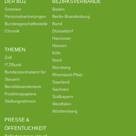
DER BDZ
BEZIRKSVERBÄNDE
Gremien
Baden
Personalvertretungen
Berlin-Brandenburg
Bundesgeschäftsstelle
Bund
Chronik
Düsseldorf
Hannover
Hessen
THEMEN
Köln
Zoll
Nord
ITZBund
Nürnberg
Bundeszentralamt für
Rheinland-Pfalz
Steuern
Saarland
Berufsbeamtentum
Sachsen
Positionspapiere
Südbayern
Stellungnahmen
Westfalen
Württemberg
PRESSE &
ÖFFENTLICHKEIT