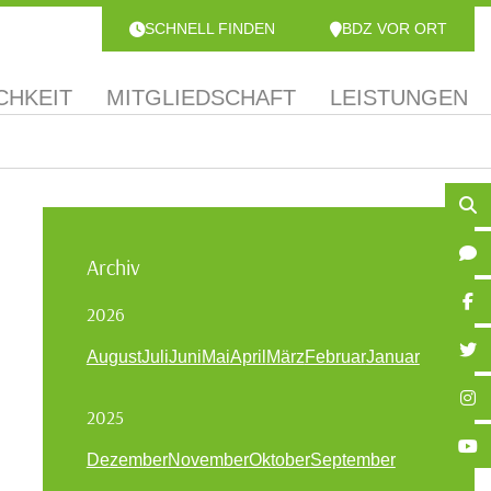
SCHNELL FINDEN
BDZ VOR ORT
CHKEIT
MITGLIEDSCHAFT
LEISTUNGEN
Archiv
2026
August
Juli
Juni
Mai
April
März
Februar
Januar
2025
Dezember
November
Oktober
September