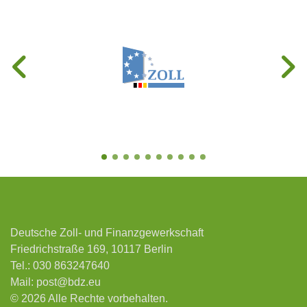
Deutsche Zoll- und Finanzgewerkschaft
Friedrichstraße 169, 10117 Berlin
Tel.:
030 863247640
Mail:
post@bdz.eu
© 2026 Alle Rechte vorbehalten.