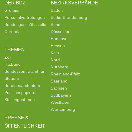
DER BDZ
BEZIRKSVERBÄNDE
Gremien
Baden
Personalvertretungen
Berlin-Brandenburg
Bundesgeschäftsstelle
Bund
Chronik
Düsseldorf
Hannover
Hessen
THEMEN
Köln
Zoll
Nord
ITZBund
Nürnberg
Bundeszentralamt für
Rheinland-Pfalz
Steuern
Saarland
Berufsbeamtentum
Sachsen
Positionspapiere
Südbayern
Stellungnahmen
Westfalen
Württemberg
PRESSE &
ÖFFENTLICHKEIT