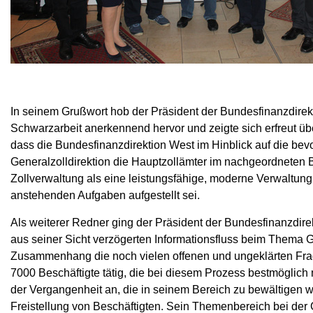
In seinem Grußwort hob der Präsident der Bundesfinanzdirekt
Schwarzarbeit anerkennend hervor und zeigte sich erfreut übe
dass die Bundesfinanzdirektion West im Hinblick auf die be
Generalzolldirektion die Hauptzollämter im nachgeordneten B
Zollverwaltung als eine leistungsfähige, moderne Verwaltung 
anstehenden Aufgaben aufgestellt sei.
Als weiterer Redner ging der Präsident der Bundesfinanzdirek
aus seiner Sicht verzögerten Informationsfluss beim Thema G
Zusammenhang die noch vielen offenen und ungeklärten Fra
7000 Beschäftigte tätig, die bei diesem Prozess bestmöglic
der Vergangenheit an, die in seinem Bereich zu bewältigen 
Freistellung von Beschäftigten. Sein Themenbereich bei der 