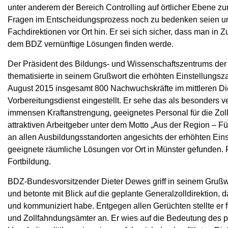
unter anderem der Bereich Controlling auf örtlicher Ebene z
Fragen im Entscheidungsprozess noch zu bedenken seien und 
Fachdirektionen vor Ort hin. Er sei sich sicher, dass man i
dem BDZ vernünftige Lösungen finden werde.
Der Präsident des Bildungs- und Wissenschaftszentrums d
thematisierte in seinem Grußwort die erhöhten Einstellun
August 2015 insgesamt 800 Nachwuchskräfte im mittleren D
Vorbereitungsdienst eingestellt. Er sehe das als besonders 
immensen Kraftanstrengung, geeignetes Personal für die Zoll
attraktiven Arbeitgeber unter dem Motto „Aus der Region – Fü
an allen Ausbildungsstandorten angesichts der erhöhten Einst
geeignete räumliche Lösungen vor Ort in Münster gefunden. F
Fortbildung.
BDZ-Bundesvorsitzender Dieter Dewes griff in seinem Grußwo
und betonte mit Blick auf die geplante Generalzolldirektion, 
und kommuniziert habe. Entgegen allen Gerüchten stellte er f
und Zollfahndungsämter an. Er wies auf die Bedeutung des po