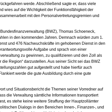
urückgefahren werde. Abschließend sagte er, dass viele
wies auf die Wichtigkeit der Funktionsfähigkeit der
n Zusammenarbeit mit den Personalvertretungsgremien und
er Bundesfinanzverwaltung (BWZ), Thomas Schoeneck,
gszahlen in den kommenden Jahren. Demnach würden zum 1.
ienst und 476 Nachwuchskräfte im gehobenen Dienst in den
verantwortungsvolle Aufgabe und sprach von einer
verwaltung zu gewinnen, zu qualifizieren und den Zoll als
r die Region“ darzustellen. Aus seiner Sicht sei das BWZ
ellungszahlen gut aufgestellt und habe hierfür auch
lankiert werde die gute Ausbildung durch eine gute
rt und Situationsbericht die Themen seiner Vorredner auf
dass die Verwaltung sämtliche Informationen transportiert
est, es stehe keine weitere Straffung der Hauptzollämter
litischen Dialogs in den Bereichen Innen-, Finanzen-, und