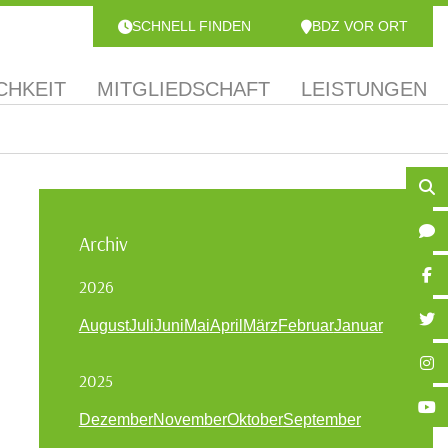
SCHNELL FINDEN
BDZ VOR ORT
CHKEIT
MITGLIEDSCHAFT
LEISTUNGEN
Archiv
2026
August
Juli
Juni
Mai
April
März
Februar
Januar
2025
Dezember
November
Oktober
September