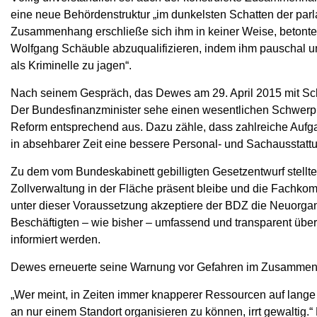
eine neue Behördenstruktur „im dunkelsten Schatten der par
Zusammenhang erschließe sich ihm in keiner Weise, betont
Wolfgang Schäuble abzuqualifizieren, indem ihm pauschal unter
als Kriminelle zu jagen“.
Nach seinem Gespräch, das Dewes am 29. April 2015 mit Schä
Der Bundesfinanzminister sehe einen wesentlichen Schwerpun
Reform entsprechend aus. Dazu zähle, dass zahlreiche Aufga
in absehbarer Zeit eine bessere Personal- und Sachausstattun
Zu dem vom Bundeskabinett gebilligten Gesetzentwurf stellte
Zollverwaltung in der Fläche präsent bleibe und die Fachko
unter dieser Voraussetzung akzeptiere der BDZ die Neuorgan
Beschäftigten – wie bisher – umfassend und transparent über 
informiert werden.
Dewes erneuerte seine Warnung vor Gefahren im Zusammenh
„Wer meint, in Zeiten immer knapperer Ressourcen auf lang
an nur einem Standort organisieren zu können, irrt gewaltig.“ 