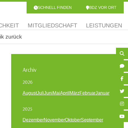
SCHNELL FINDEN
BDZ VOR ORT
CHKEIT
MITGLIEDSCHAFT
LEISTUNGEN
ik zurück
Archiv
2026
August
Juli
Juni
Mai
April
März
Februar
Januar
2025
Dezember
November
Oktober
September