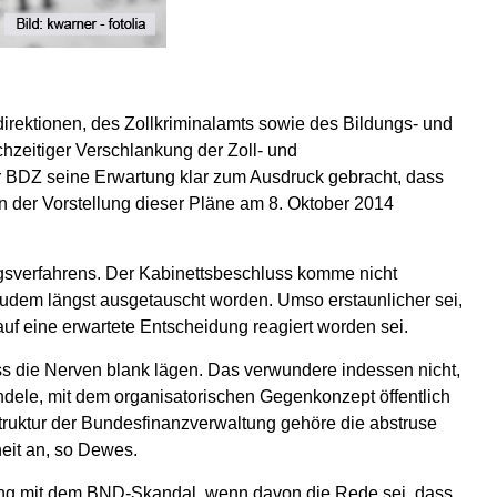
irektionen, des Zollkriminalamts sowie des Bildungs- und
chzeitiger Verschlankung der Zoll- und
er BDZ seine Erwartung klar zum Ausdruck gebracht, dass
der Vorstellung dieser Pläne am 8. Oktober 2014
sverfahrens. Der Kabinettsbeschluss komme nicht
dem längst ausgetauscht worden. Umso erstaunlicher sei,
uf eine erwartete Entscheidung reagiert worden sei.
s die Nerven blank lägen. Das verwundere indessen nicht,
andele, mit dem organisatorischen Gegenkonzept öffentlich
truktur der Bundesfinanzverwaltung gehöre die abstruse
eit an, so Dewes.
ang mit dem BND-Skandal, wenn davon die Rede sei, dass