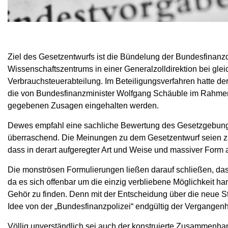
Ziel des Gesetzentwurfs ist die Bündelung der Bundesfinanzd
Wissenschaftszentrums in einer Generalzolldirektion bei glei
Verbrauchsteuerabteilung. Im Beteiligungsverfahren hatte d
die von Bundesfinanzminister Wolfgang Schäuble im Rahmen 
gegebenen Zusagen eingehalten werden.
Dewes empfahl eine sachliche Bewertung des Gesetzgebung
überraschend. Die Meinungen zu dem Gesetzentwurf seien zu
dass in derart aufgeregter Art und Weise und massiver Form a
Die monströsen Formulierungen ließen darauf schließen, das
da es sich offenbar um die einzig verbliebene Möglichkeit h
Gehör zu finden. Denn mit der Entscheidung über die neue S
Idee von der „Bundesfinanzpolizei“ endgültig der Vergangenh
Völlig unverständlich sei auch der konstruierte Zusammenh