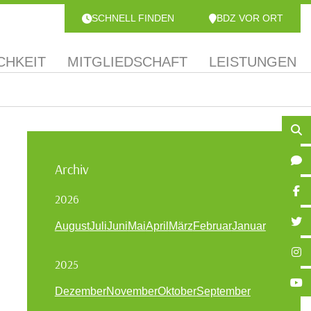
SCHNELL FINDEN
BDZ VOR ORT
CHKEIT
MITGLIEDSCHAFT
LEISTUNGEN
Archiv
2026
August
Juli
Juni
Mai
April
März
Februar
Januar
2025
Dezember
November
Oktober
September