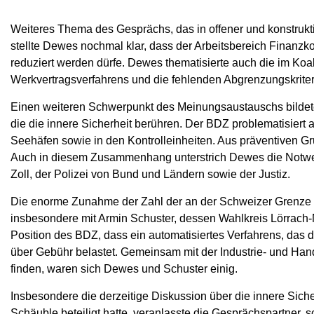
Weiteres Thema des Gesprächs, das in offener und konstrukti
stellte Dewes nochmal klar, dass der Arbeitsbereich Finanzko
reduziert werden dürfe. Dewes thematisierte auch die im Koa
Werkvertragsverfahrens und die fehlenden Abgrenzungskriteri
Einen weiteren Schwerpunkt des Meinungsaustauschs bildete
die die innere Sicherheit berühren. Der BDZ problematisiert 
Seehäfen sowie in den Kontrolleinheiten. Aus präventiven Gr
Auch in diesem Zusammenhang unterstrich Dewes die Notw
Zoll, der Polizei von Bund und Ländern sowie der Justiz.
Die enorme Zunahme der Zahl der an der Schweizer Grenze 
insbesondere mit Armin Schuster, dessen Wahlkreis Lörrach-
Position des BDZ, dass ein automatisiertes Verfahrens, das der
über Gebühr belastet. Gemeinsam mit der Industrie- und Ha
finden, waren sich Dewes und Schuster einig.
Insbesondere die derzeitige Diskussion über die innere Sich
Schäuble beteiligt hatte, veranlasste die Gesprächspartner, 