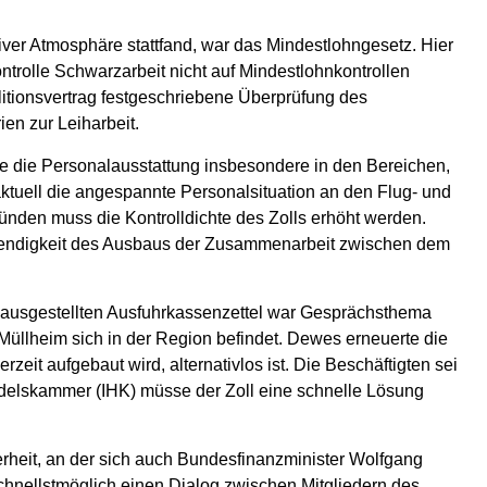
ver Atmosphäre stattfand, war das Mindestlohngesetz. Hier
ntrolle Schwarzarbeit nicht auf Mindestlohnkontrollen
litionsvertrag festgeschriebene Überprüfung des
en zur Leiharbeit.
 die Personalausstattung insbesondere in den Bereichen,
aktuell die angespannte Personalsituation an den Flug- und
ünden muss die Kontrolldichte des Zolls erhöht werden.
endigkeit des Ausbaus der Zusammenarbeit zwischen dem
ausgestellten Ausfuhrkassenzettel war Gesprächsthema
Müllheim sich in der Region befindet. Dewes erneuerte die
zeit aufgebaut wird, alternativlos ist. Die Beschäftigten sei
ndelskammer (IHK) müsse der Zoll eine schnelle Lösung
erheit, an der sich auch Bundesfinanzminister Wolfgang
schnellstmöglich einen Dialog zwischen Mitgliedern des