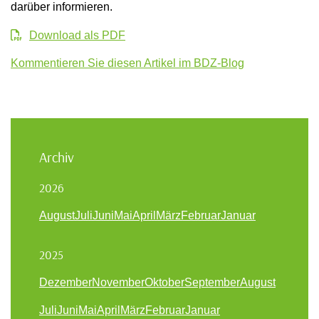
darüber informieren.
Download als PDF
Kommentieren Sie diesen Artikel im BDZ-Blog
Archiv
2026
August
Juli
Juni
Mai
April
März
Februar
Januar
2025
Dezember
November
Oktober
September
August
Juli
Juni
Mai
April
März
Februar
Januar