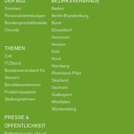
DER BDZ
BEZIRKSVERBÄNDE
Gremien
Baden
Personalvertretungen
Berlin-Brandenburg
Bundesgeschäftsstelle
Bund
Chronik
Düsseldorf
Hannover
Hessen
THEMEN
Köln
Zoll
Nord
ITZBund
Nürnberg
Bundeszentralamt für
Rheinland-Pfalz
Steuern
Saarland
Berufsbeamtentum
Sachsen
Positionspapiere
Südbayern
Stellungnahmen
Westfalen
Württemberg
PRESSE &
ÖFFENTLICHKEIT
Beförderungen aktuell