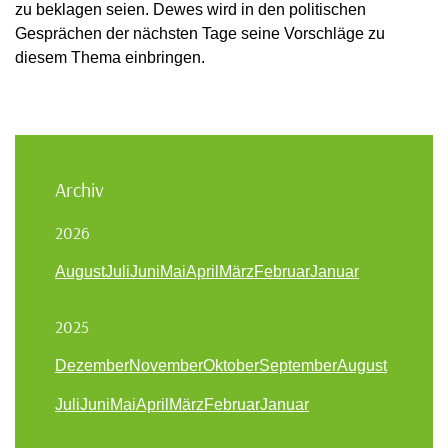
zu beklagen seien. Dewes wird in den politischen
Gesprächen der nächsten Tage seine Vorschläge zu
diesem Thema einbringen.
Archiv
2026
August
Juli
Juni
Mai
April
März
Februar
Januar
2025
Dezember
November
Oktober
September
August
Juli
Juni
Mai
April
März
Februar
Januar