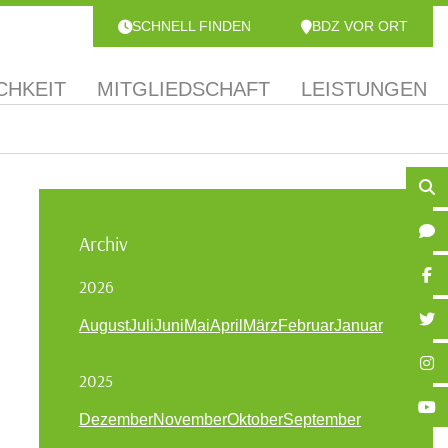
SCHNELL FINDEN
BDZ VOR ORT
CHKEIT
MITGLIEDSCHAFT
LEISTUNGEN
Archiv
2026
August
Juli
Juni
Mai
April
März
Februar
Januar
2025
Dezember
November
Oktober
September