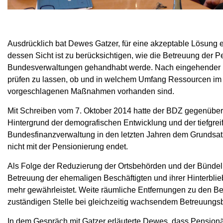
Ausdrücklich bat Dewes Gatzer, für eine akzeptable Lösung e
dessen Sicht ist zu berücksichtigen, wie die Betreuung der
Bundesverwaltungen gehandhabt werde. Nach eingehender Dis
prüfen zu lassen, ob und in welchem Umfang Ressourcen im
vorgeschlagenen Maßnahmen vorhanden sind.
Mit Schreiben vom 7. Oktober 2014 hatte der BDZ gegenüber
Hintergrund der demografischen Entwicklung und der tiefgre
Bundesfinanzverwaltung in den letzten Jahren dem Grundsatz
nicht mit der Pensionierung endet.
Als Folge der Reduzierung der Ortsbehörden und der Bündel
Betreuung der ehemaligen Beschäftigten und ihrer Hinterbli
mehr gewährleistet. Weite räumliche Entfernungen zu den Bet
zuständigen Stelle bei gleichzeitig wachsendem Betreuungsb
In dem Gespräch mit Gatzer erläuterte Dewes, dass Pension