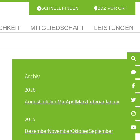
SCHNELL FINDEN
BDZ VOR ORT
CHKEIT
MITGLIEDSCHAFT
LEISTUNGEN
Archiv
2026
August
Juli
Juni
Mai
April
März
Februar
Januar
2025
Dezember
November
Oktober
September