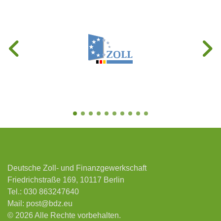
Deutsche Zoll- und Finanzgewerkschaft
Friedrichstraße 169, 10117 Berlin
Tel.:
030 863247640
Mail:
post@bdz.eu
© 2026 Alle Rechte vorbehalten.