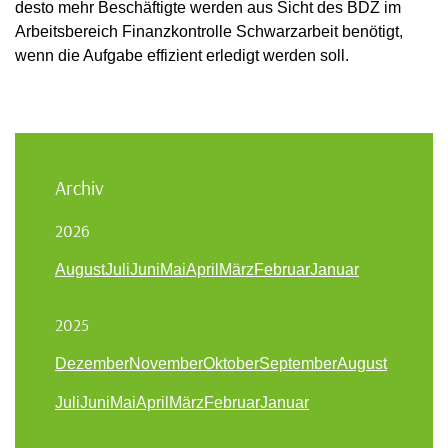
desto mehr Beschäftigte werden aus Sicht des BDZ im
Arbeitsbereich Finanzkontrolle Schwarzarbeit benötigt,
wenn die Aufgabe effizient erledigt werden soll.
Archiv
2026
August
Juli
Juni
Mai
April
März
Februar
Januar
2025
Dezember
November
Oktober
September
August
Juli
Juni
Mai
April
März
Februar
Januar