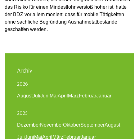
das Risiko für einen Mindestlohnverstoß höher ist, hatte
der BDZ vor allem moniert, dass für mobile Tätigkeiten
ohne sachliche Begründung Ausnahmetatbestände
geschaffen werden.
Archiv
2026
August
Juli
Juni
Mai
April
März
Februar
Januar
2025
Dezember
November
Oktober
September
August
Juli
Juni
Mai
April
März
Februar
Januar