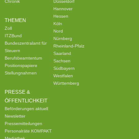
Chronik
Düsseldorf
Hannover
Hessen
THEMEN
Köln
Zoll
Nord
ITZBund
Nürnberg
Bundeszentralamt für
Rheinland-Pfalz
Steuern
Saarland
Berufsbeamtentum
Sachsen
Positionspapiere
Südbayern
Stellungnahmen
Westfalen
Württemberg
PRESSE &
ÖFFENTLICHKEIT
Beförderungen aktuell
Newsletter
Pressemitteilungen
Personalräte KOMPAKT
Mediathek