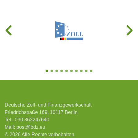
Deutsche Zoll- und Finanzgewerkschaft
Friedrichstraße 169, 10117 Berlin
Tel.:
030 863247640
Mail:
post@bdz.eu
© 2026 Alle Rechte vorbehalten.