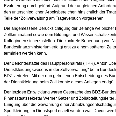
Evaluierung durchgeführt. Aufgrund der ungleichen Anforderu
den unterschiedlichen Arbeitsbereichen hinsichtlich der Trag
Teile der Zollverwaltung am Trageversuch vorgesehen.
Die angemessene Berücksichtigung der Belange weiblicher B
Zollkriminalamt sowie dem Bildungs- und Wissenschaftszent
Kolleginnen sicherzustellen.
Die konkrete Benennung von Na
Bundesfinanzministerium erfolgt erst zu einem späteren Zeit
terminiert werden kann.
Der Berichterstatter des Hauptpersonalrats (HPR), Anton Ebe
Dienstkleidungswesens in der Zollverwaltung“ beim Bundesfi
BDZ vertreten. Mit der nun getroffenen Entscheidung des Bund
der Dienstkleidung beim Zoll konnte dieses Anliegen endgült
Der jetzigen Entwicklung waren Gespräche des BDZ-Bundes
Finanzstaatssekretär Werner Gatzer und Zollabteilungsleite
Einigung über die Gewährung einer Abnutzungsentschädigung 
Sportkleidung im Dienstsport erzielt worden war. Davon wer