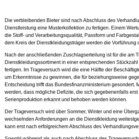
Die verbleibenden Bieter sind nach Abschluss des Verhandlu
Dienstleistung eine Musterkollektion zu fertigen. Einem W
die Stoff- und Verarbeitungsqualität, Passform und Farbgesta
dem Kreis der Dienstkleidungsträger werden die Vorführung
Nach der anschließenden Zuschlagserteilung ist für die am
Dienstkleidungssortiment in einer entsprechenden Stückzah
fertigen. Im Trageversuch wird die eine Hälfte der Beschäfti
um Erkenntnisse zu gewinnen, die für beziehungsweise gege
Entscheidung trifft das Bundesfinanzministerium gesondert. 
werden, dass mögliche Defizite, die sich gegebenenfalls er
Serienproduktion erkannt und behoben werden können.
Der Trageversuch wird über Sommer, Winter und eine Übergan
wechselnden Anforderungen an die Dienstkleidung weitestge
kann erst nach erfolgreichem Abschluss des Verhandlungsve
Sowohl während als auch nach Abschluss des Trageversuchs