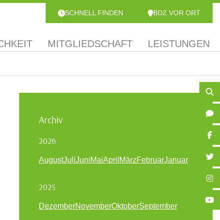
SCHNELL FINDEN
BDZ VOR ORT
CHKEIT
MITGLIEDSCHAFT
LEISTUNGEN
Archiv
2026
August
Juli
Juni
Mai
April
März
Februar
Januar
2025
Dezember
November
Oktober
September