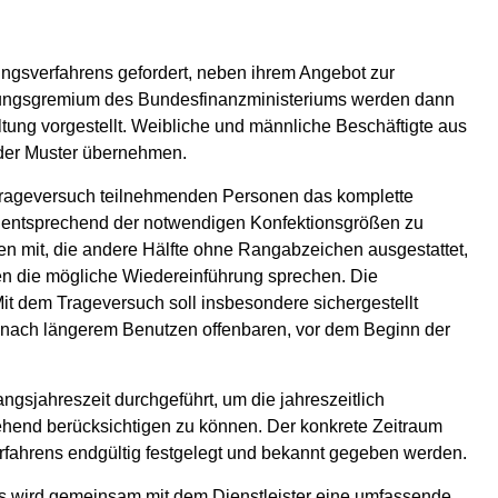
ngsverfahrens gefordert, neben ihrem Angebot zur
ertungsgremium des Bundesfinanzministeriums werden dann
ltung vorgestellt. Weibliche und männliche Beschäftigte aus
 der Muster übernehmen.
 Trageversuch teilnehmenden Personen das komplette
l entsprechend der notwendigen Konfektionsgrößen zu
gten mit, die andere Hälfte ohne Rangabzeichen ausgestattet,
n die mögliche Wiedereinführung sprechen. Die
Mit dem Trageversuch soll insbesondere sichergestellt
st nach längerem Benutzen offenbaren, vor dem Beginn der
gsjahreszeit durchgeführt, um die jahreszeitlich
hend berücksichtigen zu können. Der konkrete Zeitraum
rfahrens endgültig festgelegt und bekannt gegeben werden.
 wird gemeinsam mit dem Dienstleister eine umfassende