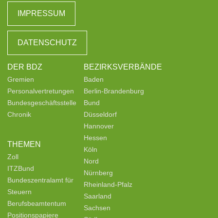
IMPRESSUM
DATENSCHUTZ
DER BDZ
BEZIRKSVERBÄNDE
Gremien
Baden
Personalvertretungen
Berlin-Brandenburg
Bundesgeschäftsstelle
Bund
Chronik
Düsseldorf
Hannover
Hessen
THEMEN
Köln
Zoll
Nord
ITZBund
Nürnberg
Bundeszentralamt für
Rheinland-Pfalz
Steuern
Saarland
Berufsbeamtentum
Sachsen
Positionspapiere