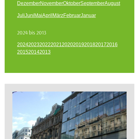
Dezember
November
Oktober
September
August
Juli
Juni
Mai
April
März
Februar
Januar
2024 bis 2013
2024
2023
2022
2021
2020
2019
2018
2017
2016
2015
2014
2013