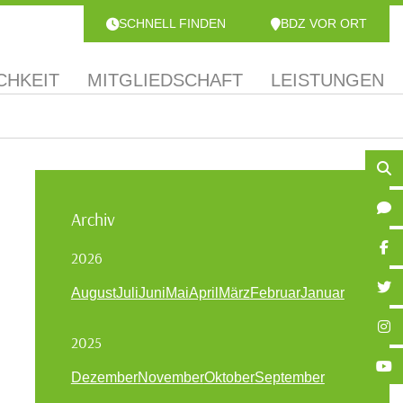
SCHNELL FINDEN
BDZ VOR ORT
CHKEIT
MITGLIEDSCHAFT
LEISTUNGEN
Archiv
2026
August
Juli
Juni
Mai
April
März
Februar
Januar
2025
Dezember
November
Oktober
September