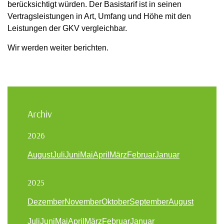
berücksichtigt würden. Der Basistarif ist in seinen
Vertragsleistungen in Art, Umfang und Höhe mit den
Leistungen der GKV vergleichbar.
Wir werden weiter berichten.
Archiv
2026
August
Juli
Juni
Mai
April
März
Februar
Januar
2025
Dezember
November
Oktober
September
August
Juli
Juni
Mai
April
März
Februar
Januar